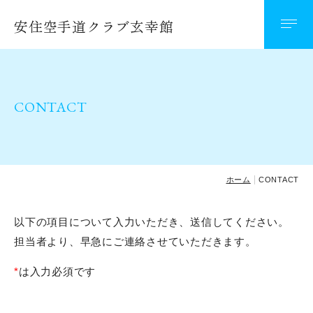
安住空手道クラブ玄幸館
道場案内
入会案内
CONTACT
ベーシックコース
レギュラーコース
キャリアコース
ホーム
CONTACT
以下の項目について入力いただき、送信してください。
大会記録
担当者より、早急にご連絡させていただきます。
平成２６年度
*
は入力必須です
平成２７年度